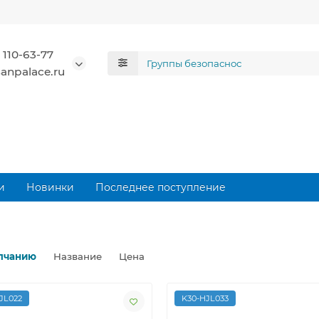
 110-63-77
anpalace.ru
и
Новинки
Последнее поступление
лчанию
Название
Цена
JL022
K30-HJL033