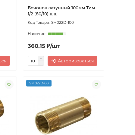
Бочонок латунный 100мм Тим
1/2 (80/10) шш
SM022D-100
360.15 ₽/шт
ься
Авторизоваться
SM022D-60