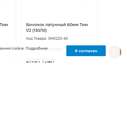
 Тим
Бочонок латунный 60мм Тим
1/2 (130/10)
SM022D-60
вания cookie. Подробнее
Я согласен
211.57 ₽/шт
ься
Авторизоваться
FQ-FU34