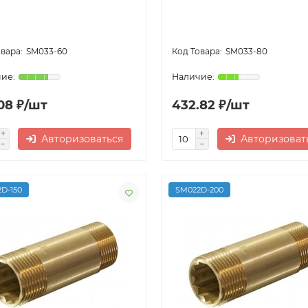
SM033-60
SM033-80
08 ₽/шт
432.82 ₽/шт
Авторизоваться
Авторизоват
D-150
SM022D-200