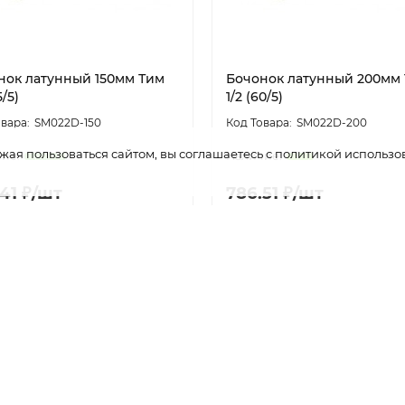
нок латунный 150мм Тим
Бочонок латунный 200мм
5/5)
1/2 (60/5)
SM022D-150
SM022D-200
жая пользоваться сайтом, вы соглашаетесь с политикой использо
41 ₽/шт
786.51 ₽/шт
Авторизоваться
Авторизоват
2D-80
FQ-FU23