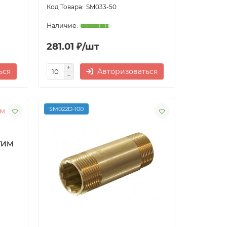
SM033-50
281.01 ₽/шт
ься
Авторизоваться
SM022D-100
 ТИМ