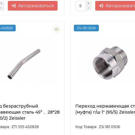
Авторизоваться
Авторизоват
5.452828
ZSi.181.0506
д безраструбный
Переход нержавеющая ст
авеющая сталь 45°， 28*28
(муфта) г/ш 1" (95/5) Zeissle
0/2) Zeissler
ZTI.555.452828
ZSi.181.0506