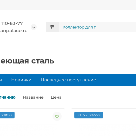
 110-63-77
anpalace.ru
веющая сталь
и
Новинки
Последнее поступление
лчанию
Название
Цена
5.301818
ZTI.555.302222