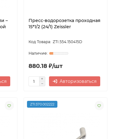
ли –
Пресс-водорозетка проходная
бой
15*1/2 (24/1) Zeissler
ZTI.554.150415D
880.18 ₽/шт
ься
Авторизоваться
ZTI.570.002222