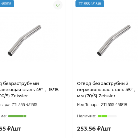
5.451515
ZTI.555.451818
д безраструбный
Отвод безраструбный
авеющая сталь 45°， 15*15
нержавеющая сталь 45°， 
00/5) Zeissler
мм (70/5) Zeissler
ZTI.555.451515
ZTI.555.451818
65 ₽/шт
253.56 ₽/шт