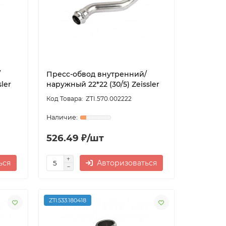
/
Пресс-обвод внутренний/
ler
наружный 22*22 (30/5) Zeissler
ZTI.570.002222
526.49 ₽/шт
ься
Авторизоваться
ZTI.533.180418