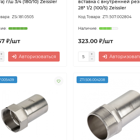
а) г/ш 3/4 (180/10) Zeissler
вставка с внутренней ре
28* 1/2 (100/5) Zeissler
ZSi.181.0505
ZTI.507.002804
67 ₽/шт
323.00 ₽/шт
Авторизоваться
Авторизоват
7.005409
ZTI.506.004208