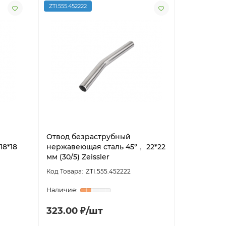
ZTI.555.452222
Отвод безраструбный
18*18
нержавеющая сталь 45°， 22*22
мм (30/5) Zeissler
ZTI.555.452222
323.00 ₽/шт