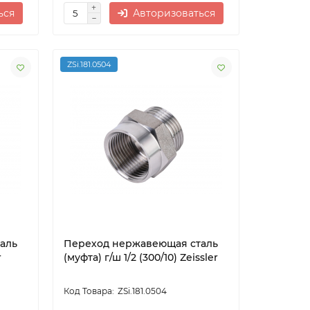
ься
Авторизоваться
ZSi.181.0504
аль
Переход нержавеющая сталь
r
(муфта) г/ш 1/2 (300/10) Zeissler
ZSi.181.0504