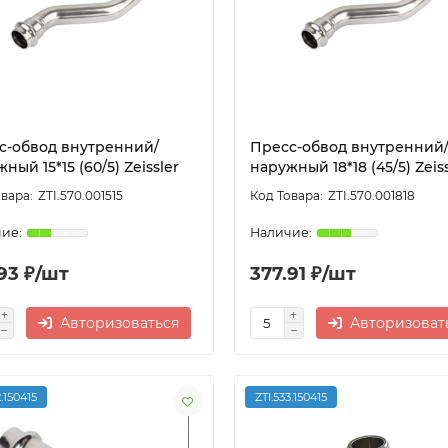
с-обвод внутренний/
Пресс-обвод внутренний
ный 15*15 (60/5) Zeissler
наружный 18*18 (45/5) Zeiss
ZTI.570.001515
ZTI.570.001818
93 ₽/шт
377.91 ₽/шт
Авторизоваться
Авторизоват
2.150415
ZTI.533.150415