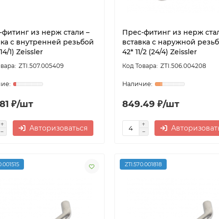
-фитинг из нерж стали –
Прес-фитинг из нерж ста
вка с внутренней резьбой
вставка с наружной резь
14/1) Zeissler
42* 11/2 (24/4) Zeissler
ZTI.507.005409
ZTI.506.004208
.81 ₽/шт
849.49 ₽/шт
Авторизоваться
Авторизоват
0.001515
ZTI.570.001818