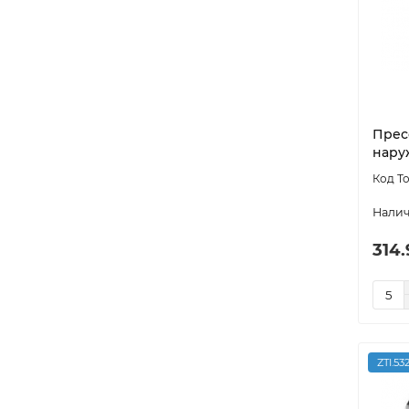
Прес
наруж
314.
ZTI.53