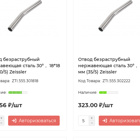
д безраструбный
Отвод безраструбный
авеющая сталь 30°， 18*18
нержавеющая сталь 30°， 
0/5) Zeissler
мм (35/5) Zeissler
ZTI.555.301818
ZTI.555.302222
.56 ₽/шт
323.00 ₽/шт
Авторизоваться
Авторизоват