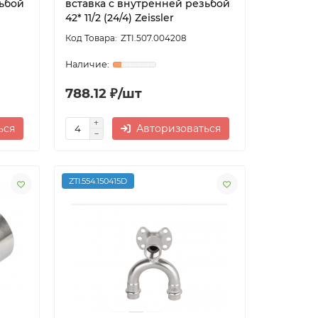
зьбой
вставка с внутренней резьбой
42* 11/2 (24/4) Zeissler
ZTI.507.004208
788.12 ₽/шт
ься
Авторизоваться
ZTI.554.150415D