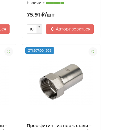
75.91 ₽/шт
ься
Авторизоваться
ZTI.507.004208
ли –
Прес-фитинг из нерж стали –