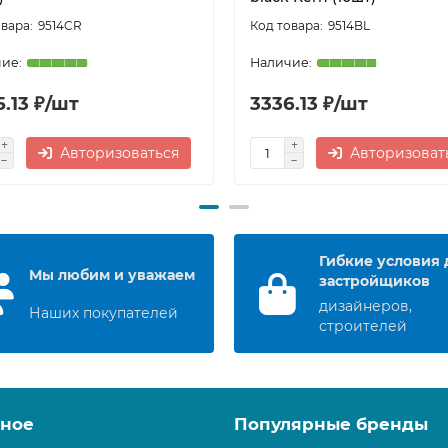
9514CR
9514BL
.13 ₽/шт
3336.13 ₽/шт
Авторизоваться
Авторизоват
Гибкие условия 
Мы любим и уважаем
застройщиков
дизайнеров,
Наших покупателей
строителей
зное
Популярные бренды