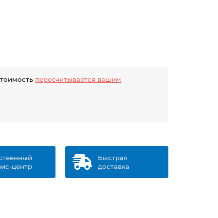
стоимость
пересчитывается вашим
ственный
Быстрая
вис-центр
доставка