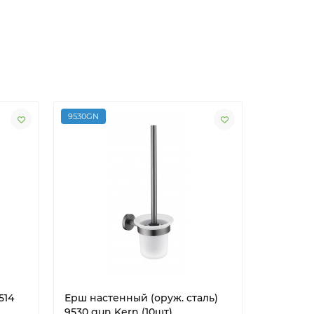
9530GN
9502BL
514
Ерш настенный (оруж. сталь)
Ерш нас
9530 gun Kern (10шт)
black Ke