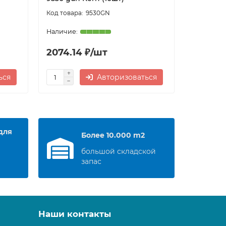
9530GN
2074.14 ₽/шт
2736.9
ься
Авторизоваться
для
Более 10.000 m2
большой складской
запас
Наши контакты