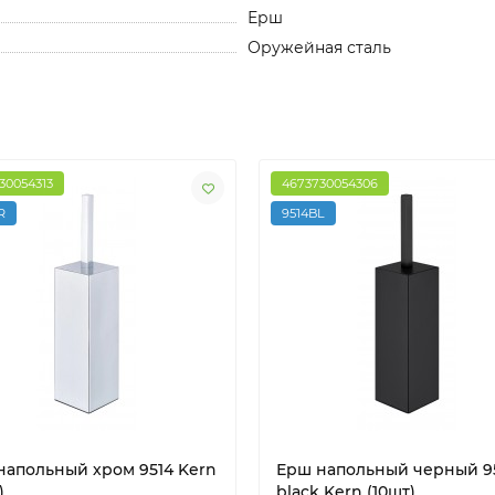
Ерш
Оружейная сталь
30054313
4673730054306
R
9514BL
напольный хром 9514 Kern
Ерш напольный черный 9
)
black Kern (10шт)