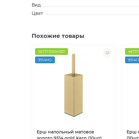
Вид
Цвет
Похожие товары
4673730054320
46737
9514MG
9514C
Ерш напольный матовое
Ерш 
золото 9514 gold Kern (10шт)
(10шт