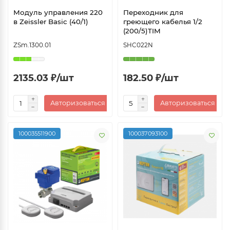
Модуль управления 220
Переходник для
в Zeissler Basic (40/1)
греющего кабелья 1/2
(200/5)TIM
ZSm.1300.01
SHC022N
2135.03 ₽/шт
182.50 ₽/шт
Авторизоваться
Авторизоваться
100035511900
100037093100