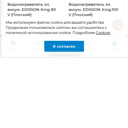
Водонагреватель эл.
Водонагреватель эл.
аккум. EDISSON King 80
аккум. EDISSON King.100
V (Плоский)
V (Плоский)
Мы используем файлы cookie для вашего удобства.
ЭдЭБ02088
ЭдЭБ02089
Продолжая пользоваться сайтом, вы соглашаетесь с
политикой использования cookie. Подробнее
Cookies
24421.80 ₽/шт
28865.80 ₽/шт
Фильтр
Я согласен
0
Главная
Каталог
Поиск
Избранное
Корзина
Авторизоваться
Авторизоваться
ЭдЭ001633
ЭдЭБ001540-12133