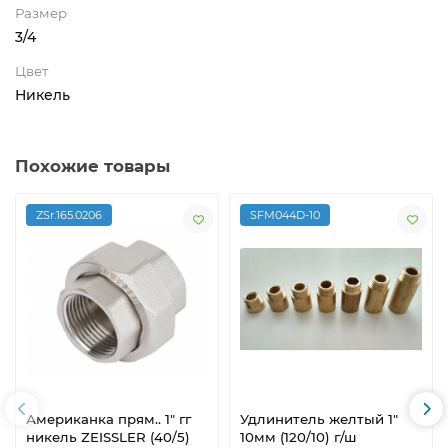
Размер
3/4
Цвет
Никель
Похожие товары
ZSr.165.0206
SFM044D-10
Американка прям.. 1" гг
Удлинитель желтый 1"
никель ZEISSLER (40/5)
10мм (120/10) г/ш